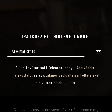
IRATKOZZ FEL HÍRLEVELÜNKRE!
Feliratkozásommal kijelentem, hogy a
Adatvédelmi
Tájékoztatót
és az
Általános Szolgáltatási Feltételeket
elolvastam és elfogadom.
© 2022 – Arch&Beans Kávé Művek Kft. – Minden jog