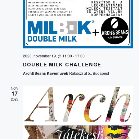
É
f
v
e
É
á
N
j
l
e
z
Y
a
N
é
s
s
N
z
Y
t
É
á
2023. november 19. @ 11:00
-
17:00
E
s
DOUBLE MILK CHALLENGE
Z
a
Arch&Beans Kávéművek
Rákóczi út 5., Budapest
.
K
E
NOV
17
K
T
2023
N
E
A
R