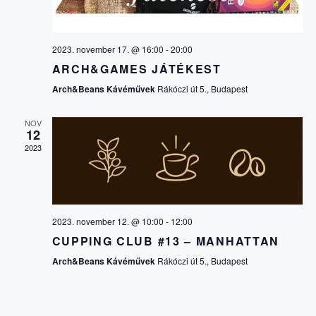
V
E
I
2023. november 17. @ 16:00
-
20:00
S
G
ARCH&GAMES JÁTÉKEST
Á
Arch&Beans Kávéművek
Rákóczi út 5., Budapest
É
C
NOV
S
12
2023
I
E
Ó
É
2023. november 12. @ 10:00
-
12:00
CUPPING CLUB #13 – MANHATTAN
S
Arch&Beans Kávéművek
Rákóczi út 5., Budapest
N