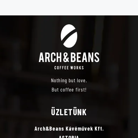
É
Z
E
T
V
Nothing but love.
Á
But coffee first!
L
ÜZLETÜNK
A
Arch&Beans Kávéművek Kft.
ASTORIA