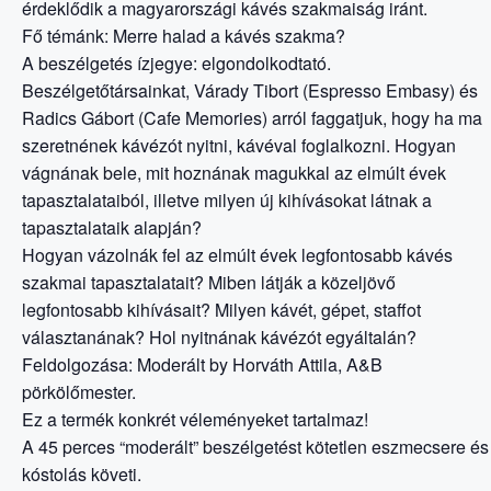
érdeklődik a magyarországi kávés szakmaiság iránt.
Fő témánk: Merre halad a kávés szakma?
A beszélgetés ízjegye: elgondolkodtató.
Beszélgetőtársainkat, Várady Tibort (Espresso Embasy) és
Radics Gábort (Cafe Memories) arról faggatjuk, hogy ha ma
szeretnének kávézót nyitni, kávéval foglalkozni. Hogyan
vágnának bele, mit hoznának magukkal az elmúlt évek
tapasztalataiból, illetve milyen új kihívásokat látnak a
tapasztalataik alapján?
Hogyan vázolnák fel az elmúlt évek legfontosabb kávés
szakmai tapasztalatait? Miben látják a közeljövő
legfontosabb kihívásait? Milyen kávét, gépet, staffot
választanának? Hol nyitnának kávézót egyáltalán?
Feldolgozása: Moderált by Horváth Attila, A&B
pörkölőmester.
Ez a termék konkrét véleményeket tartalmaz!
A 45 perces “moderált” beszélgetést kötetlen eszmecsere és
kóstolás követi.