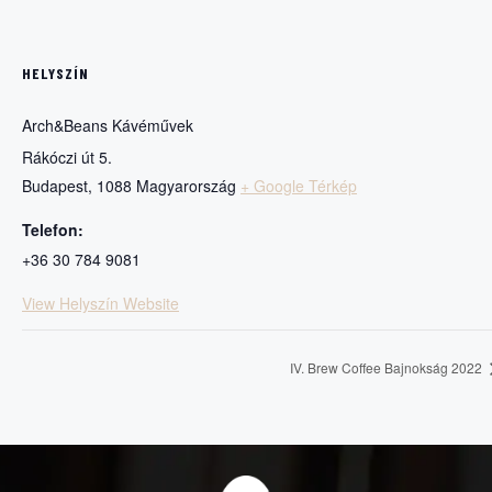
HELYSZÍN
Arch&Beans Kávéművek
Rákóczi út 5.
Budapest
,
1088
Magyarország
+ Google Térkép
Telefon:
+36 30 784 9081
View Helyszín Website
IV. Brew Coffee Bajnokság 2022