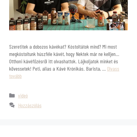
Szeretitek a dobozos kávékat? Kóstoltátok mind? Mi most
megkóstoltunk húszféle kávét, hogy Nektek már ne kelljen…
Otthoni kávéfőzésről itt olvashattok. Lájkoljatok minket és
kövessetek! Peti, alias a Kávé Krónikás. Barista, …
Olvass
tovább
videó
Hozzászólás