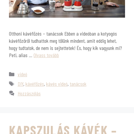
Otthoni kávéfőzés – tanácsok Ebben a videóban a kotyogós
kávéfőzőről tudhattok meg tőlünk mindent, amit eddig lehet,
hogy tudtatok, de nem is sejtettetek! És, hogy kik vagyunk mi?
Peti, alias …
Olvass tovább
videó
DIY
,
kávéfőzés
,
kávés videó
,
tanácsok
Hozzászólás
KAPSZULÁS KÁVÉK –