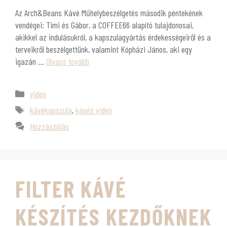
Az Arch&Beans Kávé Műhelybeszélgetés második péntekének
vendégei: Timi és Gábor, a COFFEE66 alapító tulajdonosai,
akikkel az indulásukról, a kapszulagyártás érdekességeiről és a
terveikről beszélgettünk, valamint Kópházi János, aki egy
igazán …
Olvass tovább
videó
kávékapszula
,
kávés videó
Hozzászólás
FILTER KÁVÉ
KÉSZÍTÉS KEZDŐKNEK