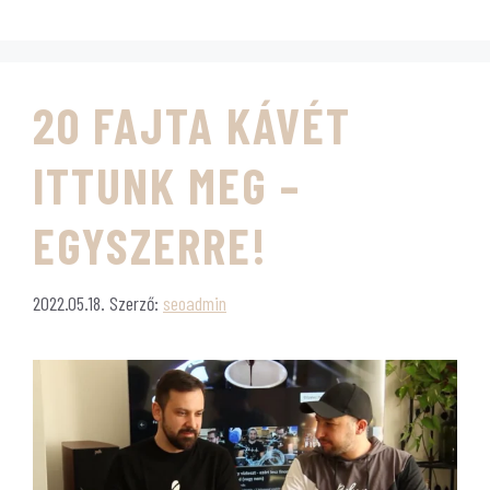
Hozzászólás
20 FAJTA KÁVÉT
ITTUNK MEG –
EGYSZERRE!
2022.05.18.
Szerző:
seoadmin