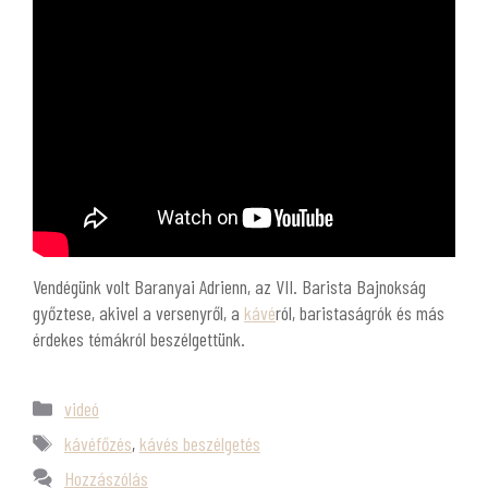
Vendégünk volt Baranyai Adrienn, az VII. Barista Bajnokság
győztese, akivel a versenyről, a
kávé
ról, baristaságrók és más
érdekes témákról beszélgettünk.
videó
kávéfőzés
,
kávés beszélgetés