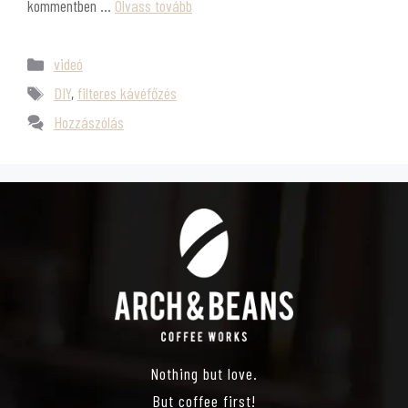
kommentben …
Olvass tovább
videó
DIY
,
filteres kávéfőzés
Hozzászólás
Nothing but love.