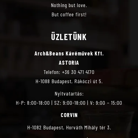
E
Nothing but love.
I
But coffee first!
S
G
Á
É
ÜZLETÜNK
C
S
Arch&Beans Kávéművek Kft.
I
ASTORIA
E
Telefon: +36 30 471 4170
Ó
H-1088 Budapest, Rákóczi út 5.
É
Nyitvatartás:
S
H-P: 8:00-18:00 | SZ: 9:00-18:00 | V: 9:00 – 15:00
CORVIN
N
H-1082 Budapest, Horváth Mihály tér 3.