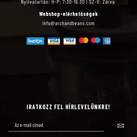
É
Nyitvatartás: H-P: 7:30-16:30 | SZ-V: Zárva
Webshop-elérhetőségek
Z
info@archandbeans.com
E
T
V
Á
L
IRATKOZZ FEL HÍRLEVELÜNKRE!
A
S