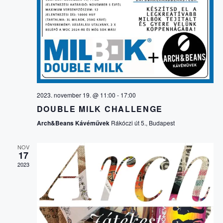
M
É
f
v
e
É
á
N
j
l
e
z
Y
a
N
é
s
s
N
z
Y
t
É
á
2023. november 19. @ 11:00
-
17:00
E
s
DOUBLE MILK CHALLENGE
Z
a
Arch&Beans Kávéművek
Rákóczi út 5., Budapest
.
K
E
NOV
17
K
T
2023
N
E
A
R