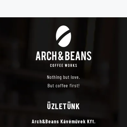
É
Z
E
T
V
Nothing but love.
Á
But coffee first!
L
ÜZLETÜNK
A
Arch&Beans Kávéművek Kft.