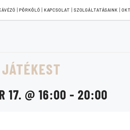
KÁVÉZÓ
PÖRKÖLŐ
KAPCSOLAT
SZOLGÁLTATÁSAINK
OK
 JÁTÉKEST
 17. @ 16:00
-
20:00