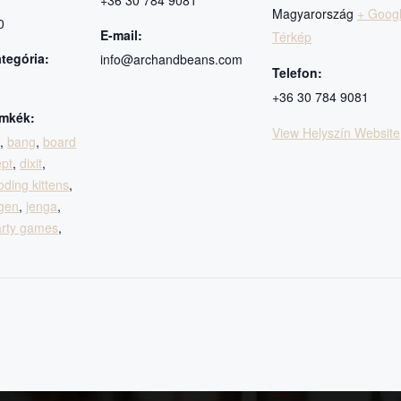
+36 30 784 9081
Magyarország
+ Goog
0
E-mail:
Térkép
tegória:
info@archandbeans.com
Telefon:
+36 30 784 9081
mkék:
View Helyszín Website
,
bang
,
board
pt
,
dixit
,
oding kittens
,
igen
,
jenga
,
arty games
,