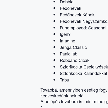
Dobble
Fedőnevek
Fedőnevek Képek
Fedőnevek Négyszemkö
Funemployed: Seasonal He
Igen?
Imagine
Jenga Classic
Panic lab
Robbanó Cicák
Sztorikocka Cselekvések
Sztorikocka Kalandokkal
Tabu
Továbbá, amennyiben esetleg fogya
kedveskedünk nektek!
A belépés továbbra is, mint mindig,
*