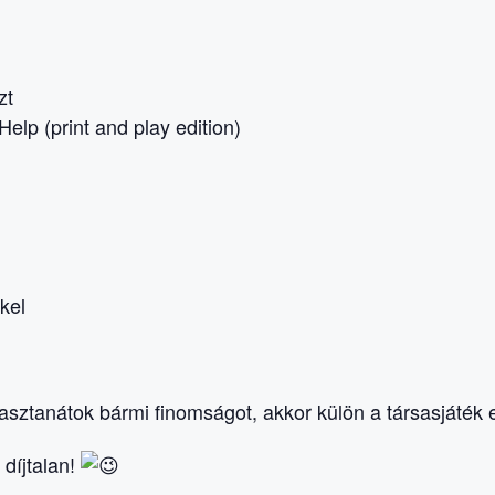
zt
lp (print and play edition)
kel
sztanátok bármi finomságot, akkor külön a társasjáték 
 díjtalan!