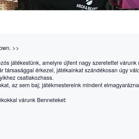
down. >>
ós játékestünk, amelyre újfent nagy szeretettel várunk 
ár társasággal érkezel, játékainkat szándékosan úgy vál
lyikhez csatlakozhass.
kat, az sem baj; játékmestereink mindent elmagyaráznak
ékokkal várunk Benneteket: