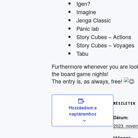
Igen?
Imagine
Jenga Classic
Panic lab
Story Cubes – Actions
Story Cubes – Voyages
Tabu
Furthermore whenever you are looki
the board game nights!
The entry is, as always, free!
RÉSZLETEK
Hozzáadom a
naptáramhoz
Dátum:
2023. novem
Időpont: