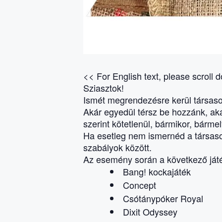
<< For English text, please scroll 
Sziasztok!
Ismét megrendezésre kerül társasoz
Akár egyedül térsz be hozzánk, ak
szerint kötetlenül, bármikor, bárme
Ha esetleg nem ismernéd a társaso
szabályok között.
Az esemény során a következő ját
Bang! kockajáték
Concept
Csótánypóker Royal
Dixit Odyssey