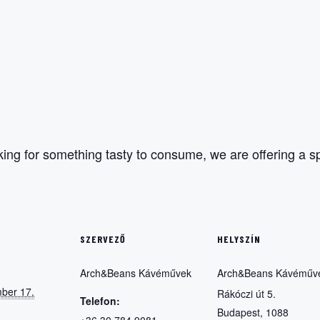
ng for something tasty to consume, we are offering a spe
SZERVEZŐ
HELYSZÍN
Arch&Beans Kávéművek
Arch&Beans Kávéműv
ber 17.
Rákóczi út 5.
Telefon:
Budapest
,
1088