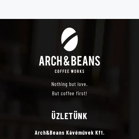
S
E
I
E
S
G
M
Á
É
C
É
S
I
N
E
Ó
Y
Nothing but love.
É
But coffee first!
E
S
ÜZLETÜNK
K
N
Arch&Beans Kávéművek Kft.