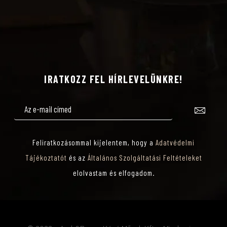
Z
T
Á
IRATKOZZ FEL HÍRLEVELÜNKRE!
S
Feliratkozásommal kijelentem, hogy a
Adatvédelmi
Tájékoztatót
és az
Általános Szolgáltatási Feltételeket
elolvastam és elfogadom.