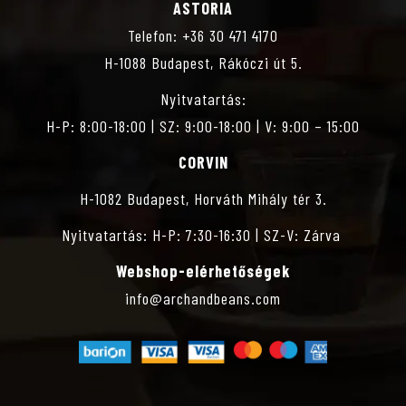
É
ASTORIA
Telefon: +36 30 471 4170
Z
H-1088 Budapest, Rákóczi út 5.
E
Nyitvatartás:
H-P: 8:00-18:00 | SZ: 9:00-18:00 | V: 9:00 – 15:00
T
CORVIN
V
H-1082 Budapest, Horváth Mihály tér 3.
Nyitvatartás: H-P: 7:30-16:30 | SZ-V: Zárva
Á
Webshop-elérhetőségek
L
info@archandbeans.com
A
S