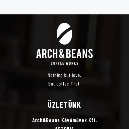
É
Z
E
T
V
Nothing but love.
Á
But coffee first!
L
ÜZLETÜNK
A
Arch&Beans Kávéművek Kft.
ASTORIA