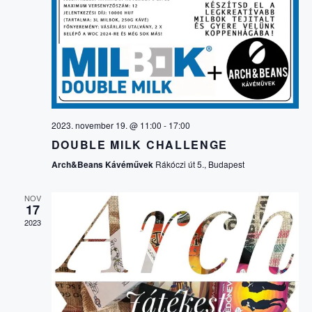
É
f
v
e
É
á
N
j
l
e
z
Y
a
N
é
s
s
N
z
Y
t
É
á
2023. november 19. @ 11:00
-
17:00
E
s
DOUBLE MILK CHALLENGE
Z
a
Arch&Beans Kávéművek
Rákóczi út 5., Budapest
.
K
E
NOV
17
K
T
2023
N
E
A
R