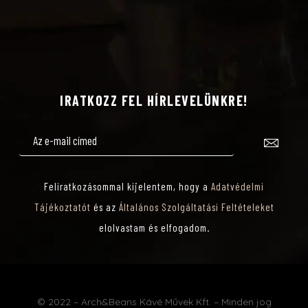
IRATKOZZ FEL HÍRLEVELÜNKRE!
Feliratkozásommal kijelentem, hogy a
Adatvédelmi
Tájékoztatót
és az
Általános Szolgáltatási Feltételeket
elolvastam és elfogadom.
© 2022 – Arch&Beans Kávé Művek Kft. – Minden jog