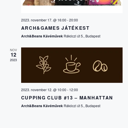
V
E
I
2023. november 17. @ 16:00
-
20:00
S
G
ARCH&GAMES JÁTÉKEST
Á
Arch&Beans Kávéművek
Rákóczi út 5., Budapest
É
C
NOV
S
12
2023
I
E
Ó
É
2023. november 12. @ 10:00
-
12:00
CUPPING CLUB #13 – MANHATTAN
S
Arch&Beans Kávéművek
Rákóczi út 5., Budapest
N