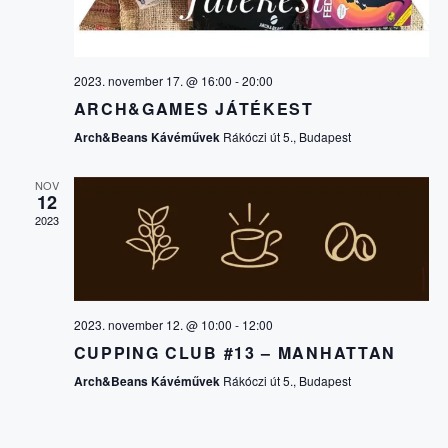
V
E
I
2023. november 17. @ 16:00
-
20:00
S
G
ARCH&GAMES JÁTÉKEST
Á
Arch&Beans Kávéművek
Rákóczi út 5., Budapest
É
C
NOV
S
12
2023
I
E
Ó
É
2023. november 12. @ 10:00
-
12:00
CUPPING CLUB #13 – MANHATTAN
S
Arch&Beans Kávéművek
Rákóczi út 5., Budapest
N