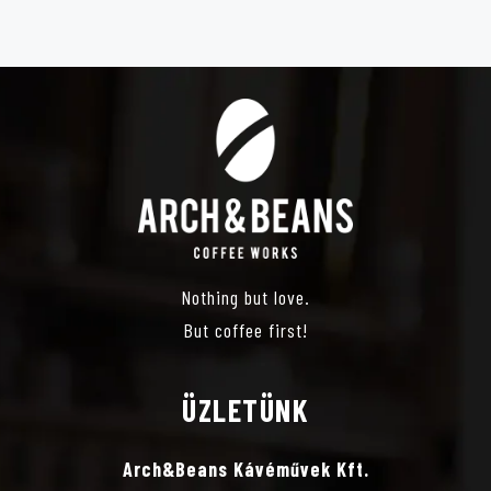
É
Z
E
T
V
Nothing but love.
Á
But coffee first!
L
ÜZLETÜNK
A
Arch&Beans Kávéművek Kft.