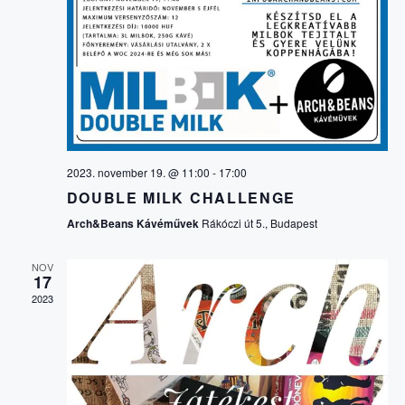
M
É
f
v
e
É
á
N
j
l
e
z
Y
a
N
é
s
s
N
z
Y
t
É
á
2023. november 19. @ 11:00
-
17:00
E
s
DOUBLE MILK CHALLENGE
Z
a
Arch&Beans Kávéművek
Rákóczi út 5., Budapest
.
K
E
NOV
17
K
T
2023
N
E
A
R