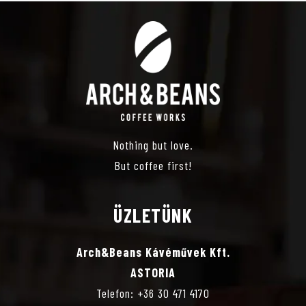
S
E
I
E
S
G
M
Á
É
C
É
S
I
Nothing but love.
N
E
Ó
But coffee first!
Y
É
ÜZLETÜNK
E
S
Arch&Beans Kávéművek Kft.
K
N
ASTORIA
Telefon: +36 30 471 4170