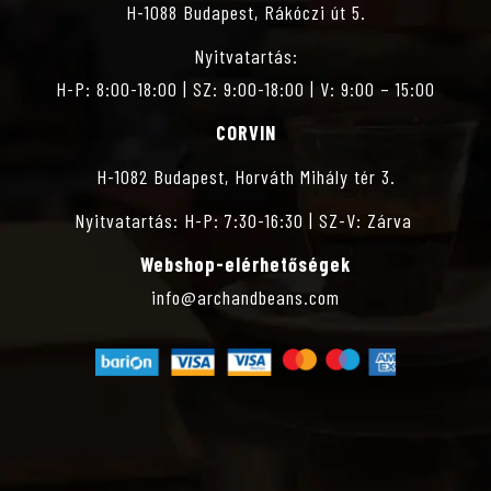
É
H-1088 Budapest, Rákóczi út 5.
Z
Nyitvatartás:
H-P: 8:00-18:00 | SZ: 9:00-18:00 | V: 9:00 – 15:00
E
CORVIN
T
H-1082 Budapest, Horváth Mihály tér 3.
Nyitvatartás: H-P: 7:30-16:30 | SZ-V: Zárva
V
Webshop-elérhetőségek
Á
info@archandbeans.com
L
A
S