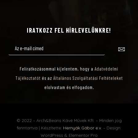
Z
T
IRATKOZZ FEL HÍRLEVELÜNKRE!
Á
S
Feliratkozásommal kijelentem, hogy a
Adatvédelmi
Tájékoztatót
és az
Általános Szolgáltatási Feltételeket
elolvastam és elfogadom.
© 2022 – Arch&Beans Kávé Művek Kft. – Minden jog
fenntartva | Készítette:
Hernyák Gábor e.v.
– Design:
WordPress & Elementor Pro