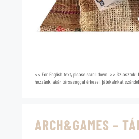
<< For English text, please scroll down. >> Sziasztok!
hozzánk, akár társasággal érkezel, játékainkat szán
ARCH&GAMES – TÁ