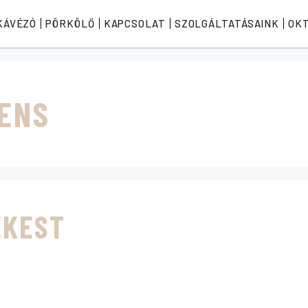
KÁVÉZÓ
PÖRKÖLŐ
KAPCSOLAT
SZOLGÁLTATÁSAINK
OK
TENS
ÉKEST