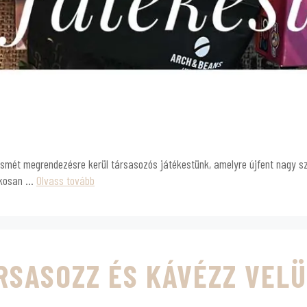
 Ismét megrendezésre kerül társasozós játékestünk, amelyre újfent nagy sz
dékosan …
Olvass tovább
RSASOZZ ÉS KÁVÉZZ VEL