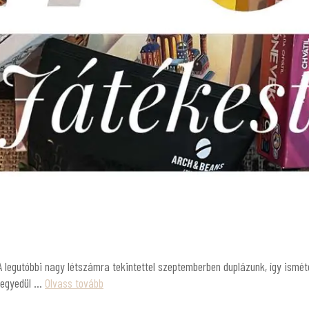
 A legutóbbi nagy létszámra tekintettel szeptemberben duplázunk, így ismé
r egyedül …
Olvass tovább