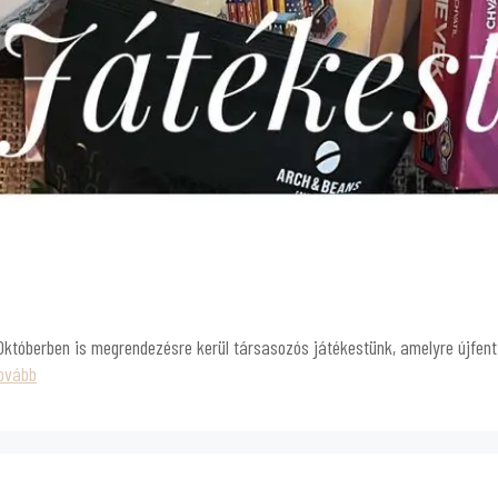
 Októberben is megrendezésre kerül társasozós játékestünk, amelyre újfen
tovább