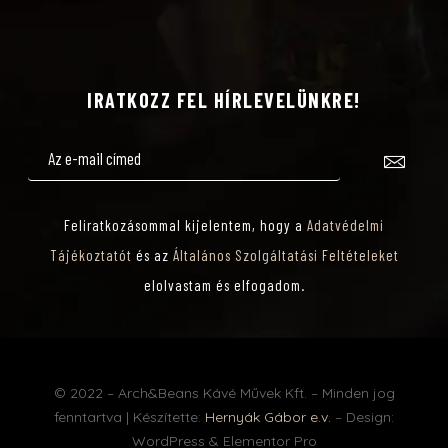
IRATKOZZ FEL HÍRLEVELÜNKRE!
Feliratkozásommal kijelentem, hogy a
Adatvédelmi
Tájékoztatót
és az
Általános Szolgáltatási Feltételeket
elolvastam és elfogadom.
© 2022 – Arch&Beans Kávé Művek Kft. – Minden jog
fenntartva | Készítette:
Hernyák Gábor e.v.
– Design:
WordPress & Elementor Pro