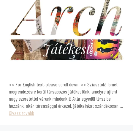
<< For English text, please scroll down. >> Sziasztok! Ismét
megrendezésre kerül társasozós játékestünk, amelyre újfent
nagy szeretettel várunk mindenkit! Akár egyedül térsz be
hozzánk, akár társasággal érkezel, játékainkat szándékosan …
Olvass tovább