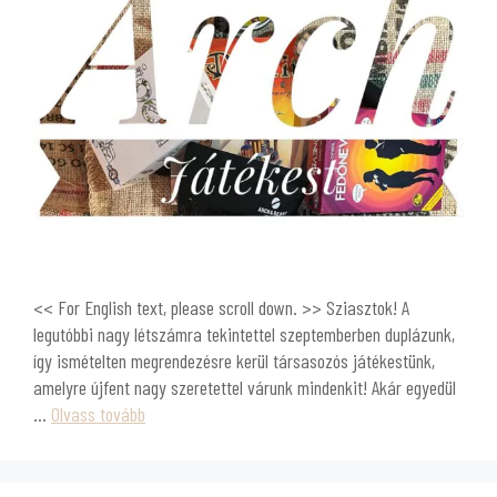
<< For English text, please scroll down. >> Sziasztok! A
legutóbbi nagy létszámra tekintettel szeptemberben duplázunk,
így ismételten megrendezésre kerül társasozós játékestünk,
amelyre újfent nagy szeretettel várunk mindenkit! Akár egyedül
…
Olvass tovább