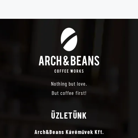
É
Z
E
T
V
Nothing but love.
Á
But coffee first!
L
ÜZLETÜNK
A
Arch&Beans Kávéművek Kft.