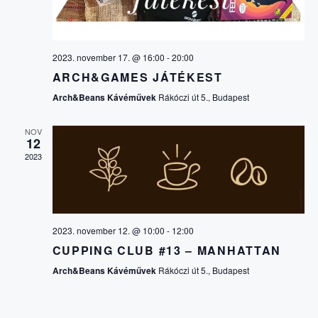
V
E
I
2023. november 17. @ 16:00
-
20:00
S
G
ARCH&GAMES JÁTÉKEST
Á
Arch&Beans Kávéművek
Rákóczi út 5., Budapest
É
C
NOV
S
12
2023
I
E
Ó
É
2023. november 12. @ 10:00
-
12:00
CUPPING CLUB #13 – MANHATTAN
S
Arch&Beans Kávéművek
Rákóczi út 5., Budapest
N