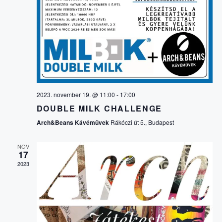
M
É
f
v
e
É
á
N
j
l
e
z
Y
a
N
é
s
s
N
z
Y
t
É
á
2023. november 19. @ 11:00
-
17:00
E
s
DOUBLE MILK CHALLENGE
Z
a
Arch&Beans Kávéművek
Rákóczi út 5., Budapest
.
K
E
NOV
17
K
T
2023
N
E
A
R