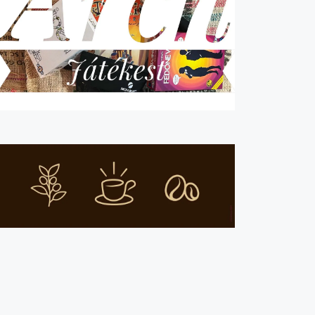
I
G
Á
C
I
Ó