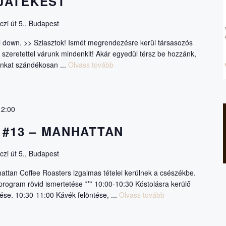
JÁTÉKEST
zi út 5., Budapest
oll down. >> Sziasztok! Ismét megrendezésre kerül társasozós
 szeretettel várunk mindenkit! Akár egyedül térsz be hozzánk,
ainkat szándékosan ...
Olvass tovább
12:00
 #13 – MANHATTAN
zi út 5., Budapest
ttan Coffee Roasters izgalmas tételei kerülnek a csészékbe.
program rövid ismertetése *** 10:00-10:30 Kóstolásra kerülő
tése. 10:30-11:00 Kávék felöntése, ...
Olvass tovább