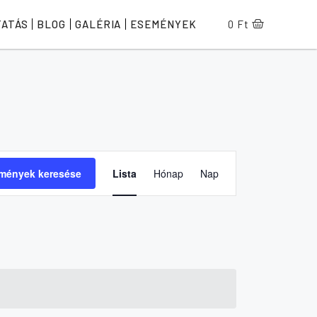
TATÁS
BLOG
GALÉRIA
ESEMÉNYEK
0
Ft
E
mények keresése
Lista
Hónap
Nap
S
E
M
É