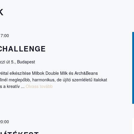
K
17:00
 CHALLENGE
zi út 5., Budapest
ávéital elkészítése Milbok Double Milk és Arch&Beans
nél meglepőbb, harmonikus, de újító szemléletű italokat
s a kreatív ...
Olvass tovább
20:00