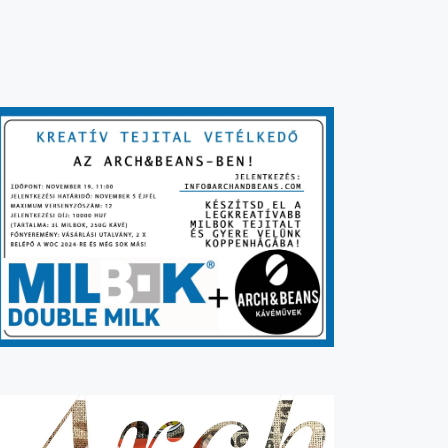
N
Y
N
É
Z
E
T
N
A
V