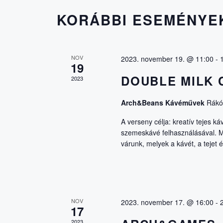
É
r
m
e
KORÁBBI ESEMÉNYE
k
N
s
i
ő
v
s
á
Y
NOV
2023. november 19. @ 11:00
-
z
l
19
ó
a
DOUBLE MILK
2023
E
t
s
.
z
Arch&Beans Kávéművek
Rákóc
K
K
t
e
A verseny célja: kreatív tejes k
á
szemeskávé felhasználásával. Mi
r
K
s
várunk, melyek a kávét, a tejet é
e
a
s
.
E
s
e
R
m
NOV
2023. november 17. @ 16:00
-
e
17
g
2023