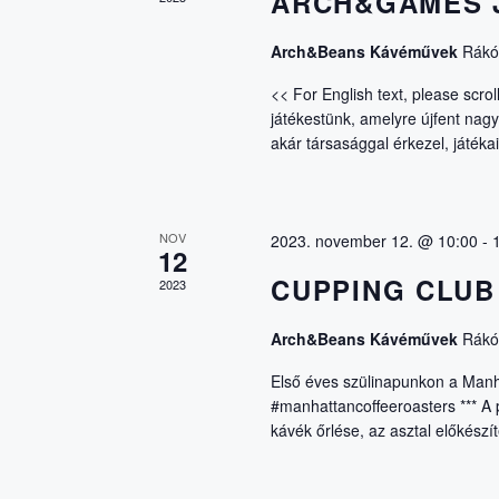
E
ARCH&GAMES 
a
E
S
Arch&Beans Kávéművek
Rákóc
s
e
<< For English text, please scr
É
játékestünk, amelyre újfent nagy
m
akár társasággal érkezel, játék
é
S
n
y
e
E
NOV
2023. november 12. @ 10:00
-
12
k
-
CUPPING CLUB
2023
É
t
a
Arch&Beans Kávéművek
Rákóc
S
k
Első éves szülinapunkon a Manha
e
#manhattancoffeeroasters *** A 
N
r
kávék őrlése, az asztal előkészí
e
s
É
ő