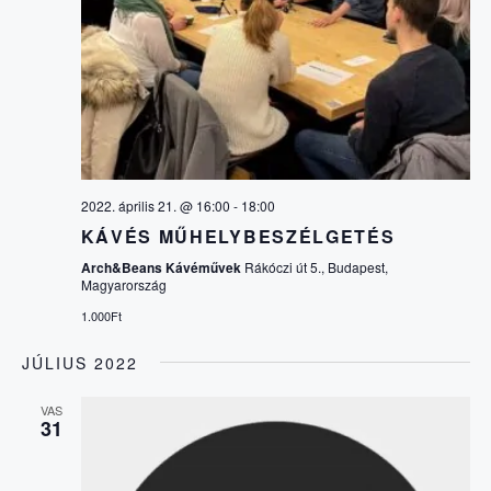
Y
a
N
é
s
s
N
z
Y
t
É
á
E
s
Z
a
.
K
E
2022. április 21. @ 16:00
-
18:00
KÁVÉS MŰHELYBESZÉLGETÉS
K
T
Arch&Beans Kávéművek
Rákóczi út 5., Budapest,
Magyarország
N
E
1.000Ft
A
JÚLIUS 2022
R
V
VAS
31
E
I