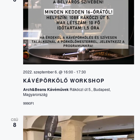
Z
E
T
V
Á
2022. szeptember 6. @ 16:00
-
17:30
KÁVÉPÖRKÖLŐ WORKSHOP
L
Arch&Beans Kávéművek
Rákóczi út 5., Budapest,
Magyarország
A
9990Ft
S
CSÜ
8
Z