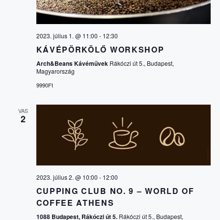
2023. július 1. @ 11:00
-
12:30
KÁVÉPÖRKÖLŐ WORKSHOP
Arch&Beans Kávéművek
Rákóczi út 5., Budapest,
Magyarország
9990Ft
VAS
2
2023. július 2. @ 10:00
-
12:00
CUPPING CLUB NO. 9 – WORLD OF
COFFEE ATHENS
1088 Budapest, Rákóczi út 5.
Rákóczi út 5., Budapest,