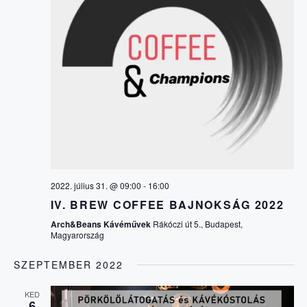
S
G
Á
É
C
S
I
E
Ó
É
S
2022. július 31. @ 09:00
-
16:00
IV. BREW COFFEE BAJNOKSÁG 2022
N
Arch&Beans Kávéművek
Rákóczi út 5., Budapest,
Magyarország
É
SZEPTEMBER 2022
KED
6