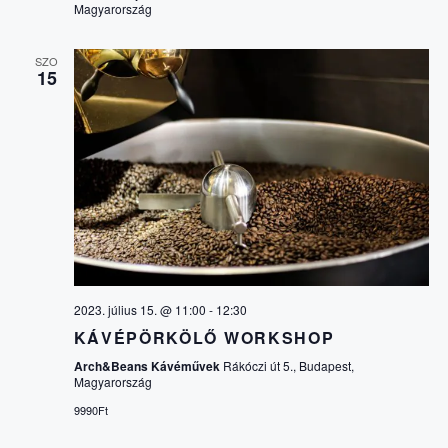
Magyarország
SZO
15
2023. július 15. @ 11:00
-
12:30
KÁVÉPÖRKÖLŐ WORKSHOP
Arch&Beans Kávéművek
Rákóczi út 5., Budapest,
Magyarország
9990Ft