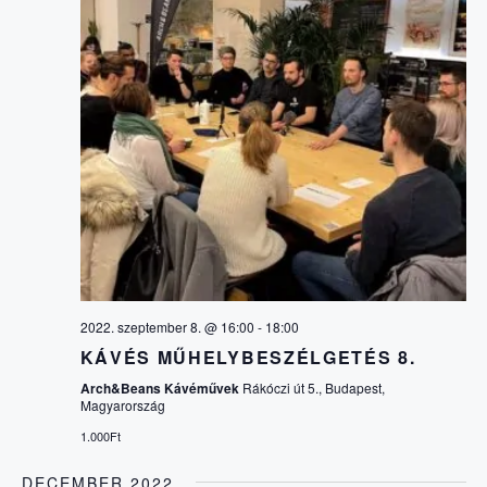
T
Á
S
2022. szeptember 8. @ 16:00
-
18:00
KÁVÉS MŰHELYBESZÉLGETÉS 8.
Arch&Beans Kávéművek
Rákóczi út 5., Budapest,
Magyarország
1.000Ft
DECEMBER 2022