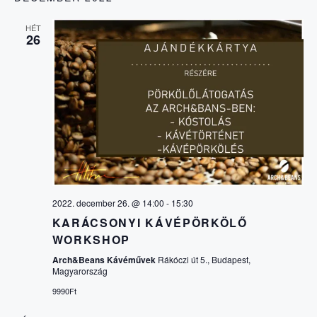
HÉT
26
2022. december 26. @ 14:00
-
15:30
KARÁCSONYI KÁVÉPÖRKÖLŐ
WORKSHOP
Arch&Beans Kávéművek
Rákóczi út 5., Budapest,
Magyarország
9990Ft