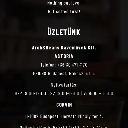
Nothing but love.
But coffee first!
ÜZLETÜNK
Arch&Beans Kávéművek Kft.
ASTORIA
Telefon: +36 30 471 4170
H-1088 Budapest, Rákóczi út 5.
Nyitvatartás:
H-P: 8:00-18:00 | SZ: 9:00-18:00 | V: 9:00 – 15:00
CORVIN
H-1082 Budapest, Horváth Mihály tér 3.
Nyitvatartás: H-P: 7:30-16:30 | SZ-V: Zárva