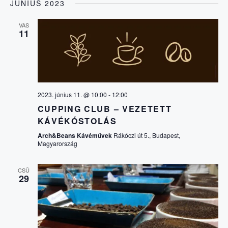
JÚNIUS 2023
VAS
11
2023. június 11. @ 10:00
-
12:00
CUPPING CLUB – VEZETETT
KÁVÉKÓSTOLÁS
Arch&Beans Kávéművek
Rákóczi út 5., Budapest,
Magyarország
CSÜ
29